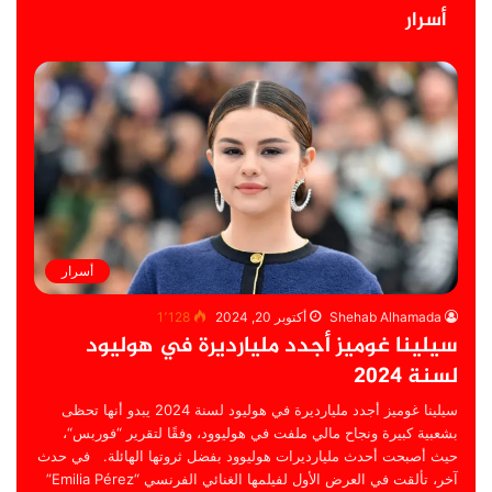
أسرار
أسرار
Shehab Alhamada
أكتوبر 20, 2024
1٬128
سيلينا غوميز أجدد مليارديرة في هوليود
لسنة 2024
سيلينا غوميز أجدد مليارديرة في هوليود لسنة 2024 يبدو أنها تحظى
بشعبية كبيرة ونجاح مالي ملفت في هوليوود، وفقًا لتقرير “فوربس“،
حيث أصبحت أحدث مليارديرات هوليوود بفضل ثروتها الهائلة. في حدث
آخر، تألقت في العرض الأول لفيلمها الغنائي الفرنسي “Emilia Pérez”