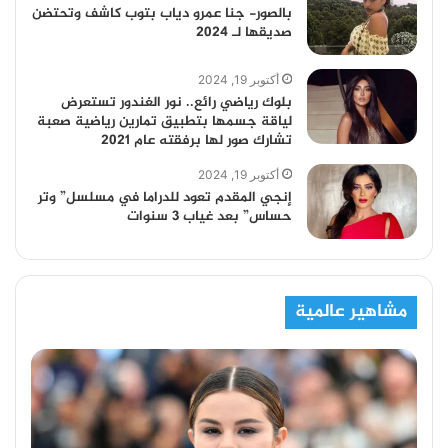
بالصور- جنا عمرو دياب بتوب كاشف وتحتضن
صديقها لـ 2024
أكتوبر 19, 2024
بلوك رياضي رائع.. نور الغندور تستعرض
لياقة جسمها بتطبيق تمارين رياضية صعبة
تشارك صور لها برفقته عام 2021
أكتوبر 19, 2024
إنجي المقدم تعود للدراما في مسلسل” وتر
حساس” بعد غياب 3 سنوات
مشاهير عالمية