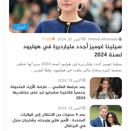
أسرار
Shehab Alhamada
أكتوبر 20, 2024
1٬128
سيلينا غوميز أجدد مليارديرة في هوليود
لسنة 2024
سيلينا غوميز أجدد مليارديرة في هوليود لسنة 2024 يبدو أنها تحظى
بشعبية كبيرة ونجاح مالي ملفت في هوليوود، وفقًا لتقرير…
أكتوبر 19, 2024
بعد عرضها العالمي … عارضة الأزياء المتحولة
جنسياً فالنتينا سامبايو ترد على منتقديها
2024
أكتوبر 19, 2024
بعد 4 سنوات من الانتقال إلى الولايات
المتحدة ، الأمير هاري وزوجته يشتريان منزل
في البرتغال