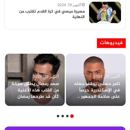
أكتوبر 19, 2024
مسيرة ميسي في كرة القدم تقترب من
النهاية
فيديوهات
أكتوبر 20, 2024
أكتوبر 19, 2024
تامر حسني يوقف حفله
سعد رمضان يطلق صرخة
في الإسكندرية حرصاً
من القلب هذه الأغنية
على سلامة الجمهور ..
كان قد طرحها رمضان
وتخطى عدد الحضور
عام 2020
الـ80 ألف