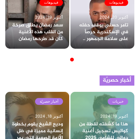
فيديوهات
فيديوهات
أكتوبر 20, 2024
أكتوبر 19, 2024
تامر حسني يوقف حفله
سعد رمضان يطلق صرخة
في الإسكندرية حرصاً
من القلب هذه الأغنية
على سلامة الجمهور ..
كان قد طرحها رمضان
وتخطى عدد الحضور
عام 2020
الـ80 ألف
أخبار حصريًة
خبريات
أخبار حصريًة
أكتوبر 19, 2024
أكتوبر 18, 2024
هذا ما كشفته لقطة من
وديع الشيخ يقوم بخطوة
كواليس تسجيل أغنية
إنسانية مميزة في ظل
دوالي للشامي 2025
الأزمة الصعبة التي يمر