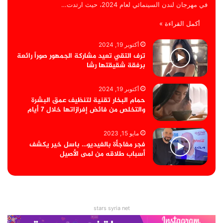
في مهرجان لندن السينمائي لعام 2024، حيث ارتدت…
أكمل القراءة »
أكتوبر 19, 2024
ترف التقي تعيد مشاركة الجمهور صوراً رائعة
برفقة شقيقتها رشا
أكتوبر 19, 2024
حمام البخار تقنية لتنظيف عمق البشرة
والتخلص من فائض إفرازاتها خلال 7 أيام
مايو 15, 2023
فجر مفاجأة بالفيديو… باسل خير يكشف
أسباب طلاقه من لمى الأصيل
stars syria net