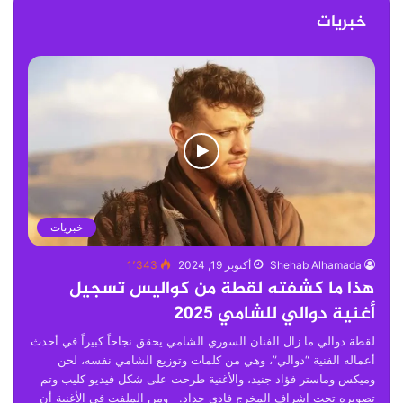
خبريات
خبريات
Shehab Alhamada
أكتوبر 19, 2024
1٬343
هذا ما كشفته لقطة من كواليس تسجيل
أغنية دوالي للشامي 2025
لقطة دوالي ما زال الفنان السوري الشامي يحقق نجاحاً كبيراً في أحدث
أعماله الفنية “دوالي”، وهي من كلمات وتوزيع الشامي نفسه، لحن
وميكس وماستر فؤاد جنيد، والأغنية طرحت على شكل فيديو كليب وتم
تصويره تحت إشراف المخرج فادي حداد. ومن الملفت في الأغنية أن