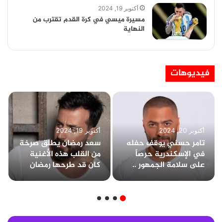
أكتوبر 19, 2024
مسيرة ميسي في كرة القدم تقترب من
النهاية
فيديوهات
أكتوبر 20, 2024
أكتوبر 19, 2024
تامر حسني يوقف حفله
سعد رمضان يطلق صرخة
في الإسكندرية حرصاً
من القلب هذه الأغنية
على سلامة الجمهور ..
كان قد طرحها رمضان
وتخطى عدد الحضور
عام 2020
الـ80 ألف