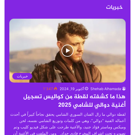
خبريات
خبريات
Shehab Alhamada
أكتوبر 19, 2024
1٬347
هذا ما كشفته لقطة من كواليس تسجيل
أغنية دوالي للشامي 2025
لقطة دوالي ما زال الفنان السوري الشامي يحقق نجاحاً كبيراً في أحدث
أعماله الفنية “دوالي”، وهي من كلمات وتوزيع الشامي نفسه، لحن
وميكس وماستر فؤاد جنيد، والأغنية طرحت على شكل فيديو كليب وتم
تصويره تحت إشراف المخرج فادي حداد. ومن الملفت في الأغنية أن