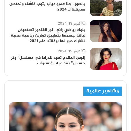
بالصور- جنا عمرو دياب بتوب كاشف وتحتضن
صديقها لـ 2024
أكتوبر 19, 2024
بلوك رياضي رائع.. نور الغندور تستعرض
لياقة جسمها بتطبيق تمارين رياضية صعبة
تشارك صور لها برفقته عام 2021
أكتوبر 19, 2024
إنجي المقدم تعود للدراما في مسلسل” وتر
حساس” بعد غياب 3 سنوات
مشاهير عالمية