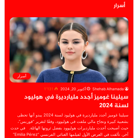
أسرار
أسرار
Shehab Alhamada
أكتوبر 20, 2024
1٬131
سيلينا غوميز أجدد مليارديرة في هوليود
لسنة 2024
سيلينا غوميز أجدد مليارديرة في هوليود لسنة 2024 يبدو أنها تحظى
بشعبية كبيرة ونجاح مالي ملفت في هوليوود، وفقًا لتقرير “فوربس“،
حيث أصبحت أحدث مليارديرات هوليوود بفضل ثروتها الهائلة. في حدث
آخر، تألقت في العرض الأول لفيلمها الغنائي الفرنسي “Emilia Pérez”