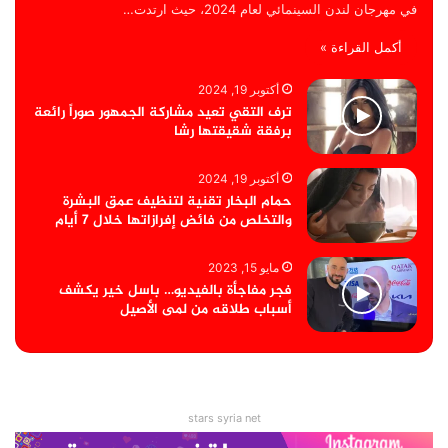
في مهرجان لندن السينمائي لعام 2024، حيث ارتدت…
أكمل القراءة »
أكتوبر 19, 2024
ترف التقي تعيد مشاركة الجمهور صوراً رائعة
برفقة شقيقتها رشا
أكتوبر 19, 2024
حمام البخار تقنية لتنظيف عمق البشرة
والتخلص من فائض إفرازاتها خلال 7 أيام
مايو 15, 2023
فجر مفاجأة بالفيديو… باسل خير يكشف
أسباب طلاقه من لمى الأصيل
stars syria net