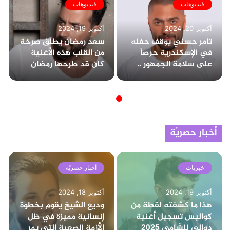
فيديوهات
فيديوهات
أكتوبر 20, 2024
أكتوبر 19, 2024
تامر حسني يوقف حفله
سعد رمضان يطلق صرخة
في الإسكندرية حرصاً
من القلب هذه الأغنية
على سلامة الجمهور ..
كان قد طرحها رمضان
وتخطى عدد الحضور
عام 2020
الـ80 ألف
أخبار حصريًة
خبريات
أخبار حصريًة
أكتوبر 19, 2024
أكتوبر 18, 2024
هذا ما كشفته لقطة من
وديع الشيخ يقوم بخطوة
كواليس تسجيل أغنية
إنسانية مميزة في ظل
دوالي للشامي 2025
الأزمة الصعبة التي يمر