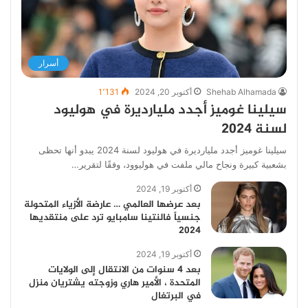
أسرار
Shehab Alhamada
أكتوبر 20, 2024
1٬131
سيلينا غوميز أجدد مليارديرة في هوليود
لسنة 2024
سيلينا غوميز أجدد مليارديرة في هوليود لسنة 2024 يبدو أنها تحظى
بشعبية كبيرة ونجاح مالي ملفت في هوليوود، وفقًا لتقرير…
أكتوبر 19, 2024
بعد عرضها العالمي … عارضة الأزياء المتحولة
جنسياً فالنتينا سامبايو ترد على منتقديها
2024
أكتوبر 19, 2024
بعد 4 سنوات من الانتقال إلى الولايات
المتحدة ، الأمير هاري وزوجته يشتريان منزل
في البرتغال