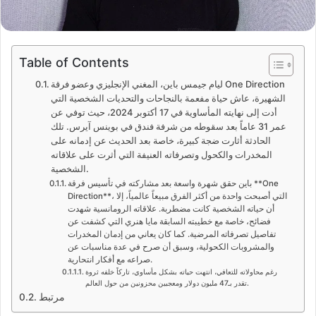
Table of Contents
ليام جيمس باين، المغني الإنجليزي وعضو فرقة One Direction
الشهيرة، عاش حياة مفعمة بالنجاحات والتحديات الشخصية التي
أدت إلى نهايته المأساوية في 17 أكتوبر 2024، حيث توفي عن
عمر 31 عاماً بعد سقوطه من شرفة فندق في بوينس آيرس. تلك
الحادثة أثارت ضجة كبيرة، خاصة بعد الحديث عن إدمانه على
المخدرات والكحول وتصرفاته العنيفة التي أثرت على علاقاته
الشخصية.
باين حقق شهرة واسعة بعد مشاركته في تأسيس فرقة **One
Direction**، التي أصبحت واحدة من أكثر الفرق مبيعاً عالمياً، إلا
أن حياته الشخصية كانت مضطربة. علاقاته الرومانسية شهدت
فضائح، خاصة مع خطيبته السابقة مايا هنري التي كشفت عن
تفاصيل تصرفاته المرضية. كما كان يعاني من إدمان المخدرات
والمشروبات الكحولية، وسبق أن صرح في عدة مناسبات عن
صراعه مع أفكار انتحارية.
رغم محاولاته للتعافي، انتهت حياته بشكل مأساوي، تاركاً خلفه ثروة
تقدر بـ47 مليون دولار ومعجبين محزونين من حول العالم.
مرتبط