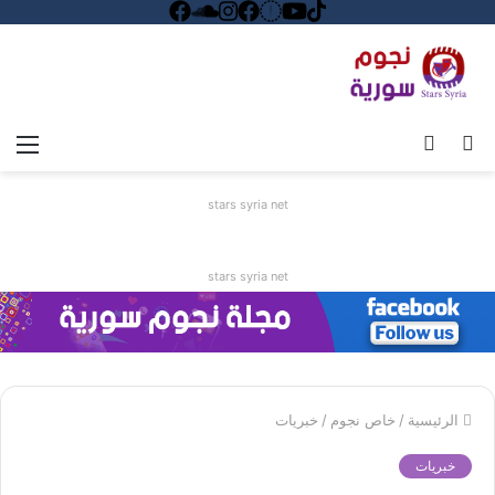
بحث
الوضع
الق
عن
المظلم
stars syria net
stars syria net
الرئيسية
/
خاص نجوم
/
خبريات
خبريات