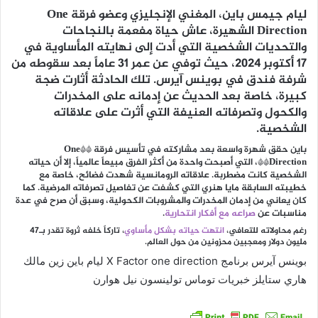
ليام جيمس باين، المغني الإنجليزي وعضو فرقة One
Direction الشهيرة، عاش حياة مفعمة بالنجاحات
والتحديات الشخصية التي أدت إلى نهايته المأساوية في
17 أكتوبر 2024، حيث توفي عن عمر 31 عاماً بعد سقوطه من
شرفة فندق في بوينس آيرس. تلك الحادثة أثارت ضجة
كبيرة، خاصة بعد الحديث عن إدمانه على المخدرات
والكحول وتصرفاته العنيفة التي أثرت على علاقاته
الشخصية.
باين حقق شهرة واسعة بعد مشاركته في تأسيس فرقة **One
Direction**، التي أصبحت واحدة من أكثر الفرق مبيعاً عالمياً، إلا أن حياته
الشخصية كانت مضطربة. علاقاته الرومانسية شهدت فضائح، خاصة مع
خطيبته السابقة مايا هنري التي كشفت عن تفاصيل تصرفاته المرضية. كما
كان يعاني من إدمان المخدرات والمشروبات الكحولية، وسبق أن صرح في عدة
مناسبات عن
صراعه مع أفكار انتحارية
.
رغم محاولاته للتعافي،
انتهت حياته بشكل مأساوي
، تاركاً خلفه ثروة تقدر بـ47
مليون دولار ومعجبين محزونين من حول العالم.
بوينس آيرس برنامج X Factor one direction ليام باين زين مالك
هاري ستايلز خبريات توماس تولينسون نيل هوارن