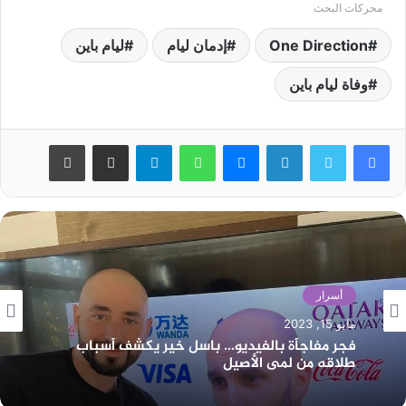
محركات البحث
One Direction
إدمان ليام
ليام باين
وفاة ليام باين
لينكدإن
ماسنجر
واتساب
تيلقرام
مشاركة عبر البريد
طباعة
أسرار
مايو 15, 2023
فجر مفاجأة بالفيديو… باسل خير يكشف أسباب
طلاقه من لمى الأصيل