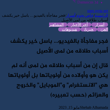
℃
الدخول
Damascus
34
stars syria net
الرئيسية
/
خاص نجوم
/
أسرار
/
فجر مفاجأة بالفيديو… باسل خير يكشف
أسباب طلاقه من لمى الأصيل
أسرار
اًخر الأخبار
المشاهير
العرب
خبريات
فيديوهات
فجر مفاجأة بالفيديو… باسل خير يكشف
أسباب طلاقه من لمى الأصيل
قال إن من أسباب طلاقه من لمى أنه لم
يكن هو وأولاده من أولوياتها بل أولوياتها
هي "الانستغرام" و"الموبايل" والخروج
والعزائم (حسب تعبيره)
Shehab Alhamada
مايو 15, 2023