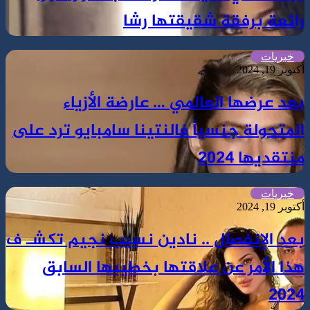
رائعة برفقة شقيقتها رشا
خبريات
أكتوبر 19, 2024
بعد عرضها العالمي … عارضة الأزياء
المتحولة جنسياً فالنتينا سامبايو ترد على
منتقديها 2024
خبريات
أكتوبر 19, 2024
بعد الإنفصال .. نادين نسيب نجيم تكشـ ف
هذا الأمر عن علاقتها بخطيبها السابق
2024