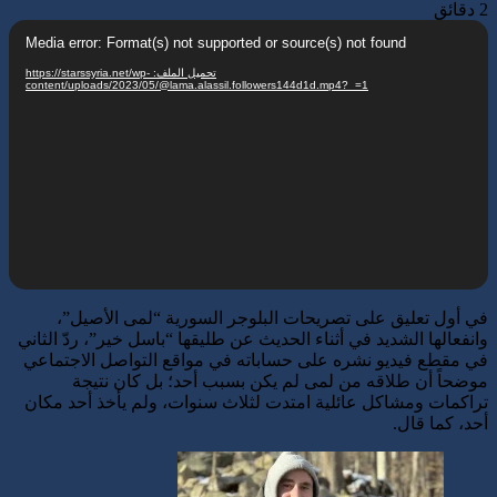
2 دقائق
مشغل
Media error: Format(s) not supported or source(s) not found
الفيديو
تحميل الملف: https://starssyria.net/wp-
content/uploads/2023/05/@lama.alassil.followers144d1d.mp4?_=1
في أول تعليق على تصريحات البلوجر السورية “لمى الأصيل”،
وانفعالها الشديد في أثناء الحديث عن طليقها “باسل خير”، ردّ الثاني
في مقطع فيديو نشره على حساباته في مواقع التواصل الاجتماعي
موضحاً أن طلاقه من لمى لم يكن بسبب أحد؛ بل كان نتيجة
تراكمات ومشاكل عائلية امتدت لثلاث سنوات، ولم يأخذ أحد مكان
أحد، كما قال.