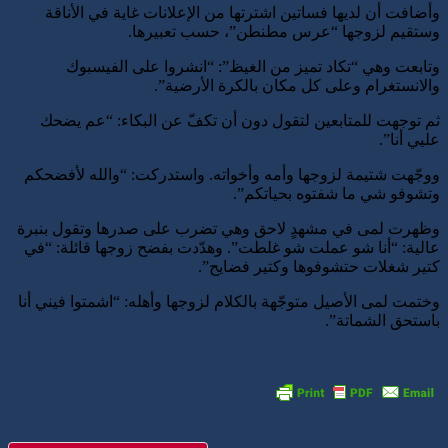
وأضافت أن لديها فساتين اشترتها من الإعلانات غاية في الأناقة
وستقيم لزوجها “عرس مطنطن”، حسب تعبيرها.
وتابعت وهي “تكاد تميز من الغيظ”: “انشروا على الفيسبوك
والانستغرام وعلى كل مكان بالكرة الأرضية”.
ثم توجهت للمتابعين لتقول دون أن تكفّ عن البكاء: “عم يضحك
عليي أنا”.
ووجّهت شتيمة لزوجها وأمه وأخواته. واستدركت: “والله لأفضحكم
وتشوفو شي ما شفتوه بحياتكم”.
وظهرت لمى في مشهدٍ لاحق وهي تضرب على صدرها وتقول بنبرة
عالية: “أنا شو عملت شو غلطت”. وهدّدت بفضح زوجها قائلة: “في
كتير شغلات حتشوفوها وكتير فضايح”.
وختمت لمى الأصيل متوجّهة بالكلام لزوجها وأهله: “اشمتوا فيني أنا
باستحق الشماتة”.