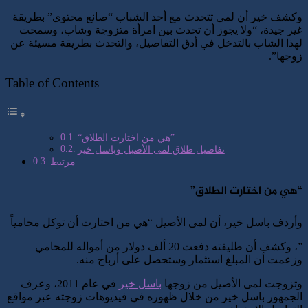
وكشف خير أن لمى تتحدث مع أحد الشباب “صانع محتوى” بطريقة
غير جيدة، “ولا يجوز أن تحدث بين امرأة متزوجة وشاب، وسمحت
لهذا الشاب بالتدخل في أدق التفاصيل، والتحدث بطريقة مسيئة عن
زوجها”.
Table of Contents
“هي من اختارت الطلاق”
تفاصيل طلاق لمى الأصيل وباسل خير
مرتبط
“هي من اختارت الطلاق”
وأردف باسل خير، أن لمى الأصيل “هي من اختارت أن توكل محامياً
”، وكشف أن طليقته دفعت 20 ألف دولار من أمواله للمحامي
وزعمت أن المبلغ استثمار وستحصل على أرباح منه.
وتزوجت لمى الأصيل من زوجها
باسل خير
في عام 2011، وعرف
الجمهور باسل خير من خلال ظهوره في فيديوهات زوجته عبر مواقع