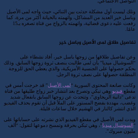
التواصل الاجتماعي.
وتلك ليست أول مشكلة حدثت بين الثنائي، حيث واجه لمى الأصيل
وباسل خير العديد من المشاكل، واتهمته بالخيانة أكثر من مرة، كما
رفعت عليه دعوى قضائية، واتهمته بالزواج من فتاة تصغره بـ15
عامًا.
تفاصيل طلاق لمى الأصيل وباسل خير
وعن تفاصيل طلاقها من زوجها باسل خير، أفاد نشطاء على
“السوشيال ميديا” بأن لمى طالبت بنصف ثروة زوجها السابق. وذلك
بحكم حصولها على الجنسية الأمريكية، والذي يعطي الحق للزوجة
المطلقة حصولها على نصف ثروة الرجل.
وكانت صانعة المحتوى السورية “
لمى الأصيل
” قد خرجت أمس في
مقطع
فيديو
وهي تبكي وتصرخ بعد انتشار خبر زواج طليقها من فتاة
تدعى “دانية الريحاوي”، وتتحدث عن زوجها السابق بانفعال شديد
وغضب، مهددة بفضح المستور على الملأ قبل أن تقوم بحذف الفيديو
الذي انتشر كالنار في الهشيم خلال ساعات قليلة.
وبدت لمى الأصيل في مقطع الفيديو الذي نشرته على حساباتها على
“
السوشيال ميديا
”، وهي تبكي بحرقة وتمسح دموعها لتقول: “ألف
مليون مبروك”.