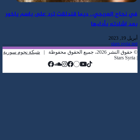
في نجاح العربجي.. ديما قندلقت ترد على باسم ياخور
بعد اشادته بأداءها
أبريل 19, 2023
stars syria net
© حقوق النشر 2026، جميع الحقوق محفوظة |
شبكة نجوم سورية
| Stars Syria
زر
تويتر
تيلقرام
واتساب
فيسبوك
الذهاب
إلى
الأعلى