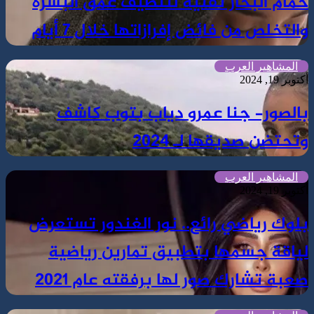
حمام البخار تقنية لتنظيف عمق البشرة
والتخلص من فائض إفرازاتها خلال 7 أيام
المشاهير العرب
أكتوبر 19, 2024
بالصور- جنا عمرو دياب بتوب كاشف
وتحتضن صديقها لـ 2024
المشاهير العرب
أكتوبر 19, 2024
بلوك رياضي رائع.. نور الغندور تستعرض
لياقة جسمها بتطبيق تمارين رياضية
صعبة تشارك صور لها برفقته عام 2021