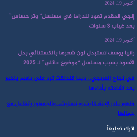
أكتوبر 19, 2024
إنجي المقدم تعود للدراما في مسلسل” وتر حساس”
بعد غياب 3 سنوات
أكتوبر 19, 2024
رانيا يوسف تستبدل لون شعرها بالكستنائي بدل
الأسود بسبب مسلسل “موضوع عائلي” لـ 2025
في نجاح العربجي.. ديما قندلقت ترد على باسم ياخور
بعد اشادته بأداءها
ظهور نادر لإبنة كايت وينسليت.. والجمهور يتفاعل مع
جمالها
اترك تعليقاً