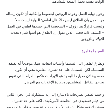
الوقت نفسه يحمل المتعة للمشاهد.
وحول نهاية العمل وعودة الزوجين لبعضهما وإمكانية أن تكون رسالة
من العمل بأن الطلاق ليس حلاً، قال لطفي: النهاية ليست حلاً
وليست قراراً؛ هنا رؤوف – الشخصية التي جسدها لطفي في العمل
– اكتشف ذاته فحتى الدين يقول إن الطلاق هو أسوأ شيء يحدث
للأولاد وللزوجين.
السينما مغامرة
وتطرق لطفي إلى السينما وأسباب ابتعاده عنها، موضحاً أنه يفتقد
السينما.. لكن السينما، على حد تعبيره، مغامرة يجب أن تكون
محسوبة لأن معيارها الوحيد هو الإيرادات عكس الدراما التي تقيس
نجاحها بتفاعل المشاهدين وبزيادة الإعلانات مع العرض.
واختتم لطفي تصريحاته بالإشارة إلى إنه سيشارك في الجزء الثاني
من فيلم «صعيدي في الجامعة الأمريكية»، لكنه على حد تعبيره،
سيشارك فيه بشكل شرفي لأنه لا يوجد منتج مصري قادر على جمع