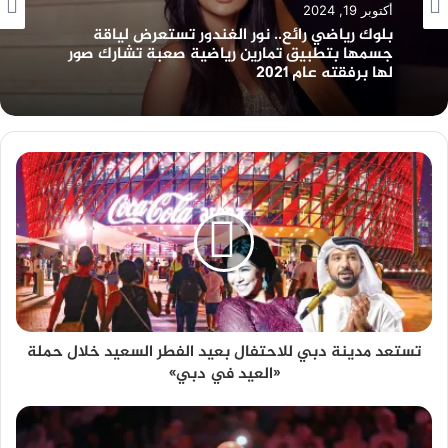
أكتوبر 19, 2024
بلوك رياضي رائع.. نور الغندور تستعرض لياقة
جسمها بتطبيق تمارين رياضية صعبة تشارك صور
لها برفقته عام 2021
تستعد مدينة دبي للاحتفال بعيد الفطر السعيد خلال حملة
«العيد في دبي»