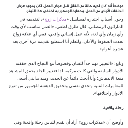
موضحاً أنه كان لديه حالة من القلق قبل عرض العمل. لكن بمجرد عرض
الحلقات الأولى من العمل، وحفاوة الجمهور به اختفى هذا التوتر.
وحول أسباب اختياره لمسلسل «
مذكرات زوج
»، لتقديمه في
الماراثون الرمضاني، قال طارق لطفي: «العمل مناسب لأي وقت
وأي زمان وأي لغة، لأنه عمل إنساني واقعي، ففي أي علاقة زواج
تحدث الضغوط والأمان، وللعلم أنا استطيع تقديمه مرة أخرى بعد
عشرة أعوام».
وتابع: «التغيير مهم جداً للفنان وخصوصاً مع النجاح الذي حققته
الأدوار السابقة والتي كانت مركبة، لذا فتغيير الجلد يحقق للمشاهد
متعة الاندهاش؛ وأنا أبحث دائماً عن الجديد، ومنذ بدايتي أسعى
للمغامرات الفنية وتحدي نفسي وتحقيق الدهشة للجمهور من تنوع
الأدوار واختلافها».
رحلة واقعية
وأوضح أن «مذكرات زوج» أراد أن يقدم للناس رحلة واقعية وفي