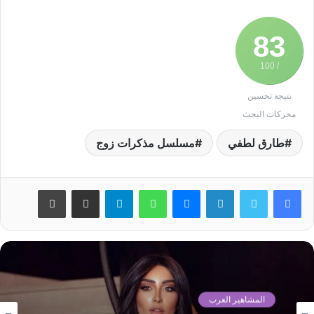
83
/ 100
نتيجة تحسين
محركات البحث
طارق لطفي
مسلسل مذكرات زوج
لينكدإن
ماسنجر
واتساب
تيلقرام
مشاركة عبر البريد
طباعة
المشاهير العرب